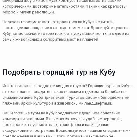
вечерними шоу с живой музыкой. Куба также известна своими
историческими достопримечательностями, такими как крепость
Морро и Музей революции.
Не упустите возможность отправиться на Кубу и испытать
настоящее наслаждение от каждого момента. Бронируйте туры на
Кубу прямо сейчас и готовьтесь к отпуску вашей мечты в одном из
самых живописных и колоритных мест на планете!
Подобрать горящий тур на Кубу
Ищете выгодные предложения для отпуска? Горящие туры на Кубу —
это ваш шанс насладиться экзотическим отдыхом на Карибах по
сниженной цене. Куба привлекает туристов своими белоснежными
пляжами, яркой культурой и живописными ландшафтами.
Наши горящие туры на Кубу предлагают идеальное сочетание
комфорта и экономии. В пакетах включены удобные перелеты,
проживание в лучших отелях, трансферы и насыщенные
экскурсионные программы. Воспользуйтесь нашими специальными
предложениями и акциями, чтобы получить максимальное