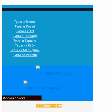
Туры в Египет
Туры в Китай
Туры в ОАЭ
Туры в Таиланд
Туры в Турцию
Туры на Кубу
Туры на Мальдивы
Туры по России
+7(495)664-40-66