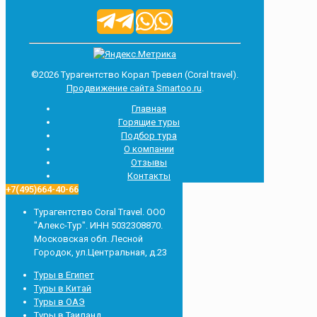
©2026 Турагентство Корал Тревел (Сoral travel).
Продвижение сайта Smartoo.ru
.
Главная
Горящие туры
Подбор тура
О компании
Отзывы
Контакты
+7(495)664-40-66
Турагентство Сoral Travel. ООО
"Алекс-Тур". ИНН 5032308870.
Московская обл. Лесной
Городок, ул.Центральная, д.23
Туры в Египет
Туры в Китай
Туры в ОАЭ
Туры в Таиланд