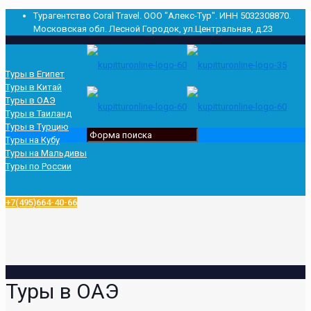
Турагентство Сoral Travel. ООО "Алекс-Тур". ИНН 5032308870.
Московская обл. Лесной Городок, ул.Центральная, д.23
Туры в Египет
Туры в Китай
Туры в ОАЭ
Туры в Таиланд
Туры в Турцию
Туры на Кубу
Туры на Мальдивы
Туры по России
+7(495)664-40-66
Туры в ОАЭ