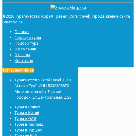
©2026 Турагентство Корал Тревел (Сoral travel).
Продвижение сайта
Smartoo.ru
.
Главная
Горящие туры
Подбор тура
О компании
Отзывы
Контакты
+7(495)664-40-66
Турагентство Сoral Travel. ООО
"Алекс-Тур". ИНН 5032308870.
Московская обл. Лесной
Городок, ул.Центральная, д.23
Туры в Египет
Туры в Китай
Туры в ОАЭ
Туры в Таиланд
Туры в Турцию
Туры на Кубу