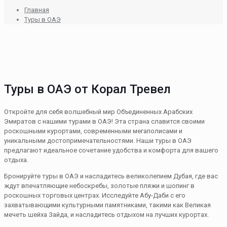
Главная
Туры в ОАЭ
Туры в ОАЭ от Корал Тревел
Откройте для себя волшебный мир Объединенных Арабских
Эмиратов с нашими турами в ОАЭ! Эта страна славится своими
роскошными курортами, современными мегаполисами и
уникальными достопримечательностями. Наши туры в ОАЭ
предлагают идеальное сочетание удобства и комфорта для вашего
отдыха.
Бронируйте туры в ОАЭ и насладитесь великолепием Дубая, где вас
ждут впечатляющие небоскребы, золотые пляжи и шопинг в
роскошных торговых центрах. Исследуйте Абу-Даби с его
захватывающими культурными памятниками, такими как Великая
мечеть шейха Зайда, и насладитесь отдыхом на лучших курортах.