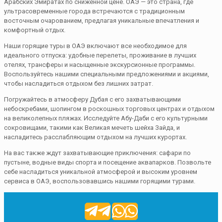
Арабских Эмиратах по сниженной цене. ОАЭ — это страна, где
ультрасовременные города встречаются с традиционным
восточным очарованием, предлагая уникальные впечатления и
комфортный отдых.
Наши горящие туры в ОАЭ включают все необходимое для
идеального отпуска: удобные перелеты, проживание в лучших
отелях, трансферы и насыщенные экскурсионные программы.
Воспользуйтесь нашими специальными предложениями и акциями,
чтобы насладиться отдыхом без лишних затрат.
Погружайтесь в атмосферу Дубая с его захватывающими
небоскребами, шопингом в роскошных торговых центрах и отдыхом
на великолепных пляжах. Исследуйте Абу-Даби с его культурными
сокровищами, такими как Великая мечеть шейха Зайда, и
насладитесь расслабляющим отдыхом на лучших курортах.
На вас также ждут захватывающие приключения: сафари по
пустыне, водные виды спорта и посещение аквапарков. Позвольте
себе насладиться уникальной атмосферой и высоким уровнем
сервиса в ОАЭ, воспользовавшись нашими горящими турами.